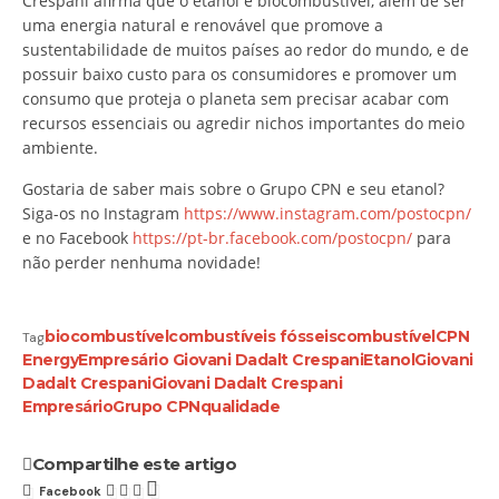
Crespani afirma que o etanol é biocombustível, além de ser
uma energia natural e renovável que promove a
sustentabilidade de muitos países ao redor do mundo, e de
possuir baixo custo para os consumidores e promover um
consumo que proteja o planeta sem precisar acabar com
recursos essenciais ou agredir nichos importantes do meio
ambiente.
Gostaria de saber mais sobre o Grupo CPN e seu etanol?
Siga-os no Instagram
https://www.instagram.com/postocpn/
e no Facebook
https://pt-br.facebook.com/postocpn/
para
não perder nenhuma novidade!
biocombustível
combustíveis fósseis
combustível
CPN
Tag
Energy
Empresário Giovani Dadalt Crespani
Etanol
Giovani
Dadalt Crespani
Giovani Dadalt Crespani
Empresário
Grupo CPN
qualidade
Compartilhe este artigo
Facebook