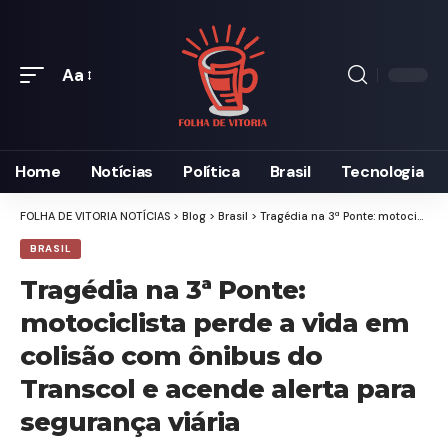
Aa
Font
Resizer
Home
Notícias
Política
Brasil
Tecnologia
FOLHA DE VITORIA NOTÍCIAS
>
Blog
>
Brasil
>
Tragédia na 3ª Ponte: motociclista perde a vida em colisão com ônibus do Transcol e acende alerta para segurança viária
BRASIL
Tragédia na 3ª Ponte:
motociclista perde a vida em
colisão com ônibus do
Transcol e acende alerta para
segurança viária