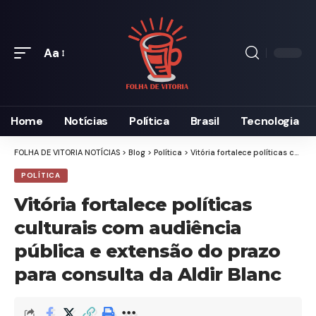
Aa
Font
Resizer
Home
Notícias
Política
Brasil
Tecnologia
FOLHA DE VITORIA NOTÍCIAS
>
Blog
>
Política
>
Vitória fortalece políticas culturais com audiência pública e extensão do prazo para consulta da Aldir Blanc
POLÍTICA
Vitória fortalece políticas
culturais com audiência
pública e extensão do prazo
para consulta da Aldir Blanc