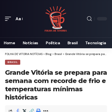
Aa
Font
Resizer
Home
Notícias
Política
Brasil
Tecnologia
FOLHA DE VITORIA NOTÍCIAS
>
Blog
>
Brasil
>
Grande Vitória se prepara para semana com recorde de frio e temperaturas mínimas históricas
BRASIL
Grande Vitória se prepara para
semana com recorde de frio e
temperaturas mínimas
históricas