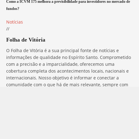
Como a ICVM 175 melhora a previsibilidade para investidores no mercado de
fundos?
Notícias
//
Folha de Vitória
O Folha de Vitória é a sua principal fonte de notícias e
informações de qualidade no Espírito Santo. Comprometido
com a precisão e a imparcialidade, oferecemos uma
cobertura completa dos acontecimentos locais, nacionais e
internacionais. Nosso objetivo é informar e conectar a
comunidade com o que há de mais relevante, sempre com
ética e profissionalismo. Fique por dentro do que acontece
no mundo com o Folha de Vitória.
Entre em Contato
Tem alguma dúvida, sugestão ou comentário? No Folha de
Vitória, estamos sempre prontos para ouvir você. Para entrar
em contato conosco, basta preencher o formulário abaixo ou