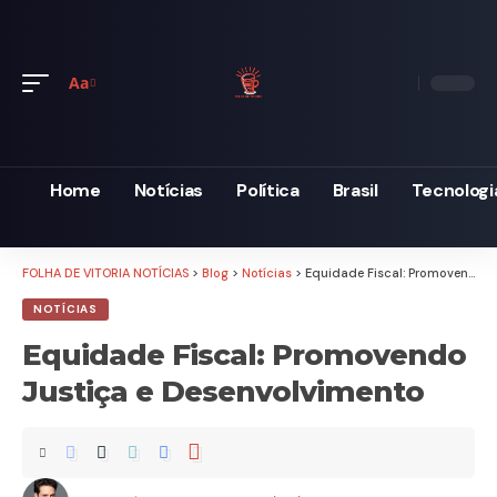
Aa
Font
Resizer
Home
Notícias
Política
Brasil
Tecnologi
FOLHA DE VITORIA NOTÍCIAS
>
Blog
>
Notícias
>
Equidade Fiscal: Promovendo Justiça e Desenvolvimento
NOTÍCIAS
Equidade Fiscal: Promovendo
Justiça e Desenvolvimento