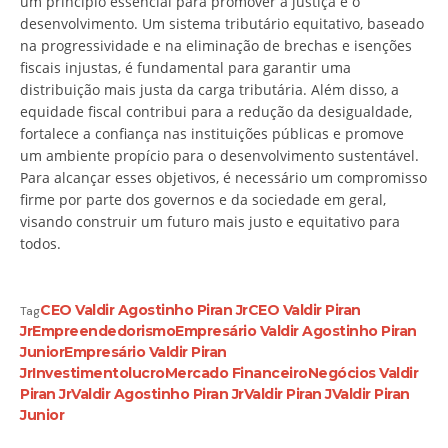
um princípio essencial para promover a justiça e o
desenvolvimento. Um sistema tributário equitativo, baseado
na progressividade e na eliminação de brechas e isenções
fiscais injustas, é fundamental para garantir uma
distribuição mais justa da carga tributária. Além disso, a
equidade fiscal contribui para a redução da desigualdade,
fortalece a confiança nas instituições públicas e promove
um ambiente propício para o desenvolvimento sustentável.
Para alcançar esses objetivos, é necessário um compromisso
firme por parte dos governos e da sociedade em geral,
visando construir um futuro mais justo e equitativo para
todos.
CEO Valdir Agostinho Piran Jr
CEO Valdir Piran
Tag
Jr
Empreendedorismo
Empresário Valdir Agostinho Piran
Junior
Empresário Valdir Piran
Jr
Investimento
lucro
Mercado Financeiro
Negócios Valdir
Piran Jr
Valdir Agostinho Piran Jr
Valdir Piran J
Valdir Piran
Junior