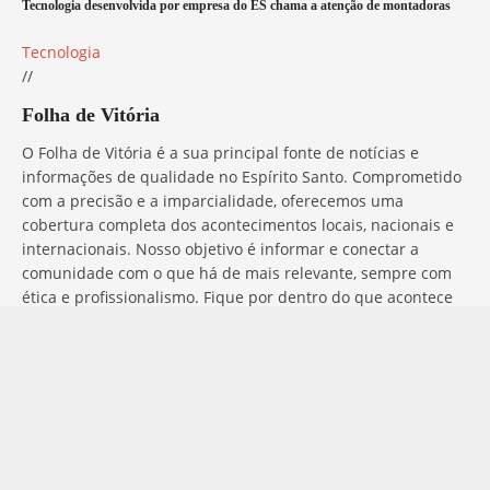
Tecnologia desenvolvida por empresa do ES chama a atenção de montadoras
Tecnologia
//
Folha de Vitória
O Folha de Vitória é a sua principal fonte de notícias e
informações de qualidade no Espírito Santo. Comprometido
com a precisão e a imparcialidade, oferecemos uma
cobertura completa dos acontecimentos locais, nacionais e
internacionais. Nosso objetivo é informar e conectar a
comunidade com o que há de mais relevante, sempre com
ética e profissionalismo. Fique por dentro do que acontece
no mundo com o Folha de Vitória.
Entre em Contato
Tem alguma dúvida, sugestão ou comentário? No Folha de
Vitória, estamos sempre prontos para ouvir você. Para entrar
em contato conosco, basta preencher o formulário abaixo ou
utilizar os nossos canais de comunicação: