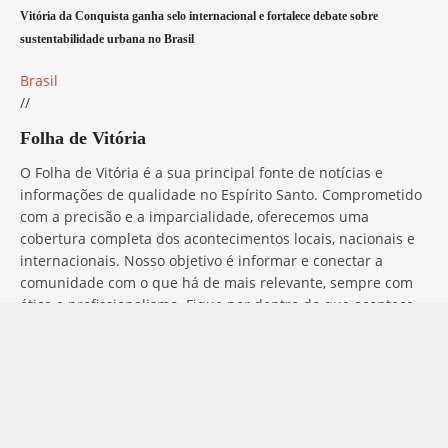
Vitória da Conquista ganha selo internacional e fortalece debate sobre
sustentabilidade urbana no Brasil
Brasil
//
Folha de Vitória
O Folha de Vitória é a sua principal fonte de notícias e
informações de qualidade no Espírito Santo. Comprometido
com a precisão e a imparcialidade, oferecemos uma
cobertura completa dos acontecimentos locais, nacionais e
internacionais. Nosso objetivo é informar e conectar a
comunidade com o que há de mais relevante, sempre com
ética e profissionalismo. Fique por dentro do que acontece
no mundo com o Folha de Vitória.
Entre em Contato
Tem alguma dúvida, sugestão ou comentário? No Folha de
Vitória, estamos sempre prontos para ouvir você. Para entrar
em contato conosco, basta preencher o formulário abaixo ou