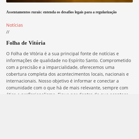
Assentamentos rurais: entenda os desafios legais para a regularização
Notícias
//
Folha de Vitória
O Folha de Vitória é a sua principal fonte de notícias e
informações de qualidade no Espírito Santo. Comprometido
com a precisão e a imparcialidade, oferecemos uma
cobertura completa dos acontecimentos locais, nacionais e
internacionais. Nosso objetivo é informar e conectar a
comunidade com o que há de mais relevante, sempre com
ética e profissionalismo. Fique por dentro do que acontece
no mundo com o Folha de Vitória.
Entre em Contato
Tem alguma dúvida, sugestão ou comentário? No Folha de
Vitória, estamos sempre prontos para ouvir você. Para entrar
em contato conosco, basta preencher o formulário abaixo ou