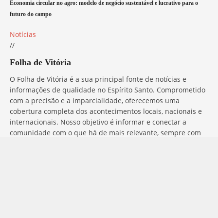
Economia circular no agro: modelo de negócio sustentável e lucrativo para o
futuro do campo
Notícias
//
Folha de Vitória
O Folha de Vitória é a sua principal fonte de notícias e
informações de qualidade no Espírito Santo. Comprometido
com a precisão e a imparcialidade, oferecemos uma
cobertura completa dos acontecimentos locais, nacionais e
internacionais. Nosso objetivo é informar e conectar a
comunidade com o que há de mais relevante, sempre com
ética e profissionalismo. Fique por dentro do que acontece
no mundo com o Folha de Vitória.
Entre em Contato
Tem alguma dúvida, sugestão ou comentário? No Folha de
Vitória, estamos sempre prontos para ouvir você. Para entrar
em contato conosco, basta preencher o formulário abaixo ou