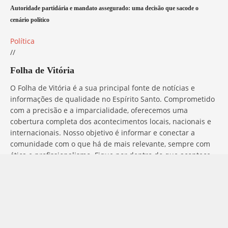
Autoridade partidária e mandato assegurado: uma decisão que sacode o
cenário político
Política
//
Folha de Vitória
O Folha de Vitória é a sua principal fonte de notícias e
informações de qualidade no Espírito Santo. Comprometido
com a precisão e a imparcialidade, oferecemos uma
cobertura completa dos acontecimentos locais, nacionais e
internacionais. Nosso objetivo é informar e conectar a
comunidade com o que há de mais relevante, sempre com
ética e profissionalismo. Fique por dentro do que acontece
no mundo com o Folha de Vitória.
Entre em Contato
Tem alguma dúvida, sugestão ou comentário? No Folha de
Vitória, estamos sempre prontos para ouvir você. Para entrar
em contato conosco, basta preencher o formulário abaixo ou