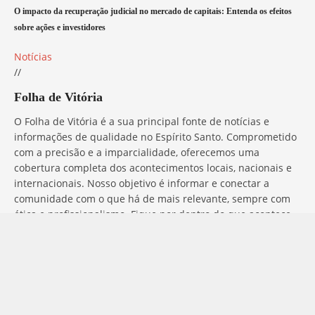
O impacto da recuperação judicial no mercado de capitais: Entenda os efeitos
sobre ações e investidores
Notícias
//
Folha de Vitória
O Folha de Vitória é a sua principal fonte de notícias e
informações de qualidade no Espírito Santo. Comprometido
com a precisão e a imparcialidade, oferecemos uma
cobertura completa dos acontecimentos locais, nacionais e
internacionais. Nosso objetivo é informar e conectar a
comunidade com o que há de mais relevante, sempre com
ética e profissionalismo. Fique por dentro do que acontece
no mundo com o Folha de Vitória.
Entre em Contato
Tem alguma dúvida, sugestão ou comentário? No Folha de
Vitória, estamos sempre prontos para ouvir você. Para entrar
em contato conosco, basta preencher o formulário abaixo ou