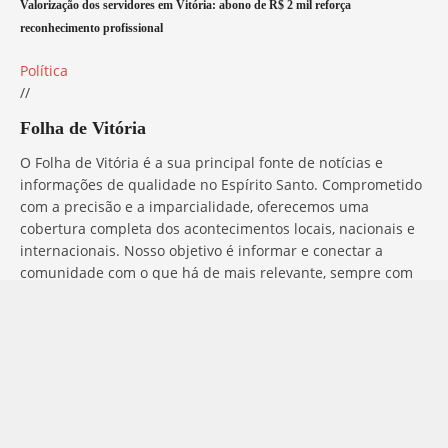
Valorização dos servidores em Vitória: abono de R$ 2 mil reforça
reconhecimento profissional
Política
//
Folha de Vitória
O Folha de Vitória é a sua principal fonte de notícias e
informações de qualidade no Espírito Santo. Comprometido
com a precisão e a imparcialidade, oferecemos uma
cobertura completa dos acontecimentos locais, nacionais e
internacionais. Nosso objetivo é informar e conectar a
comunidade com o que há de mais relevante, sempre com
ética e profissionalismo. Fique por dentro do que acontece
no mundo com o Folha de Vitória.
Entre em Contato
Tem alguma dúvida, sugestão ou comentário? No Folha de
Vitória, estamos sempre prontos para ouvir você. Para entrar
em contato conosco, basta preencher o formulário abaixo ou