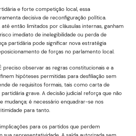
dária e forte competição local, essa
ramenta decisiva de reconfiguração política.
 até então limitados por cláusulas internas, ganham
isco imediato de inelegibilidade ou perda de
ça partidária pode significar nova estratégia
 reposicionamento de forças no parlamento local.
É preciso observar as regras constitucionais e a
definem hipóteses permitidas para desfiliação sem
ende de requisitos formais, tais como carta de
 partidária grave. A decisão judicial reforça que não
de mudança; é necessário enquadrar-se nos
itimidade para tanto.
 implicações para os partidos que perdem
ua representatividade. A saída autorizada sem