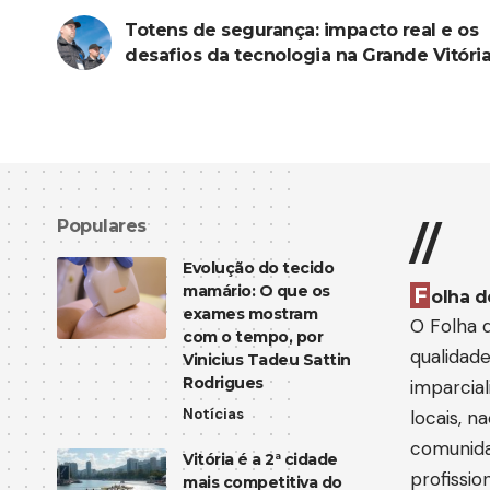
Totens de segurança: impacto real e os
desafios da tecnologia na Grande Vitóri
Populares
//
Evolução do tecido
mamário: O que os
F
olha d
exames mostram
O Folha d
com o tempo, por
qualidad
Vinicius Tadeu Sattin
Rodrigues
imparcia
Notícias
locais, n
comunida
Vitória é a 2ª cidade
profissi
mais competitiva do