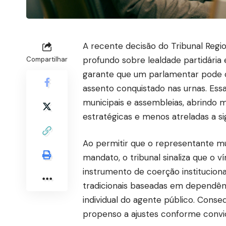
A recente decisão do Tribunal Regi
profundo sobre lealdade partidária
Compartilhar
garante que um parlamentar pode de
assento conquistado nas urnas. Essa
municipais e assembleias, abrindo
estratégicas e menos atreladas a sig
Ao permitir que o representante mu
mandato, o tribunal sinaliza que o 
instrumento de coerção instituciona
tradicionais baseadas em dependênc
individual do agente público. Conse
propenso a ajustes conforme convicç