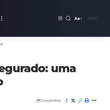
Aa
Font
Resizer
co
segurado: uma
o
Compartilhar