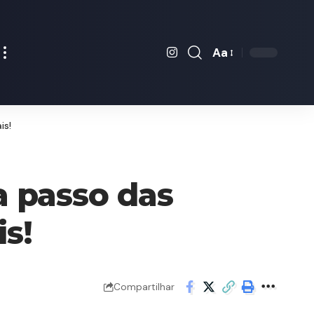
Aa
is!
a passo das
is!
Compartilhar