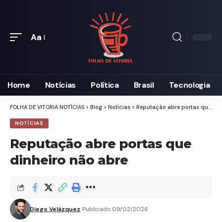
Aa
Font
Resizer
Home
Notícias
Política
Brasil
Tecnologia
FOLHA DE VITORIA NOTÍCIAS
>
Blog
>
Notícias
>
Reputação abre portas que dinheiro não abre
NOTÍCIAS
Reputação abre portas que
dinheiro não abre
Diego Velázquez
Publicado 09/02/2026