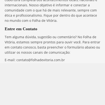
internacionais. Nosso objetivo é informar e conectar a
comunidade com o que há de mais relevante, sempre com
ética e profissionalismo. Fique por dentro do que acontece
no mundo com o Folha de Vitória.
Entre em Contato
Tem alguma dúvida, sugestão ou comentário? No Folha de
Vitória, estamos sempre prontos para ouvir você. Para entrar
em contato conosco, basta preencher o formulário abaixo ou
utilizar os nossos canais de comunicação:
E-mail:
contato@folhadevitoria.com.br
Siga
© Folha de Vitória -
contato@folhadevitoria.com.br
- tel.
(11)91754-6532
Home
Sobre Nós
Quem Faz
Contato