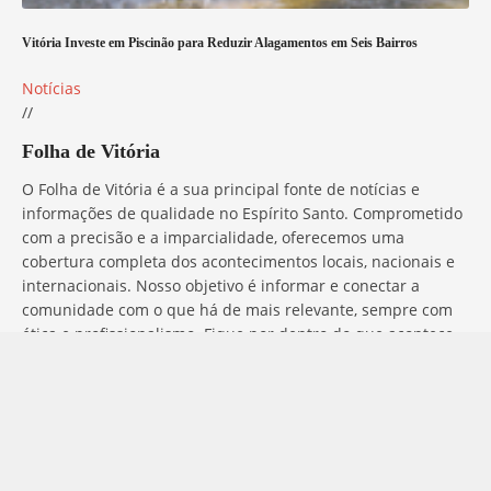
Vitória Investe em Piscinão para Reduzir Alagamentos em Seis Bairros
Notícias
//
Folha de Vitória
O Folha de Vitória é a sua principal fonte de notícias e
informações de qualidade no Espírito Santo. Comprometido
com a precisão e a imparcialidade, oferecemos uma
cobertura completa dos acontecimentos locais, nacionais e
internacionais. Nosso objetivo é informar e conectar a
comunidade com o que há de mais relevante, sempre com
ética e profissionalismo. Fique por dentro do que acontece
no mundo com o Folha de Vitória.
Entre em Contato
Tem alguma dúvida, sugestão ou comentário? No Folha de
Vitória, estamos sempre prontos para ouvir você. Para entrar
em contato conosco, basta preencher o formulário abaixo ou