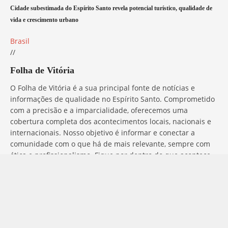
Cidade subestimada do Espírito Santo revela potencial turístico, qualidade de
vida e crescimento urbano
Brasil
//
Folha de Vitória
O Folha de Vitória é a sua principal fonte de notícias e
informações de qualidade no Espírito Santo. Comprometido
com a precisão e a imparcialidade, oferecemos uma
cobertura completa dos acontecimentos locais, nacionais e
internacionais. Nosso objetivo é informar e conectar a
comunidade com o que há de mais relevante, sempre com
ética e profissionalismo. Fique por dentro do que acontece
no mundo com o Folha de Vitória.
Entre em Contato
Tem alguma dúvida, sugestão ou comentário? No Folha de
Vitória, estamos sempre prontos para ouvir você. Para entrar
em contato conosco, basta preencher o formulário abaixo ou