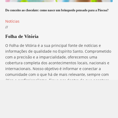
Do conceito ao chocolate: como nasce um brinquedo pensado para a Páscoa?
Notícias
//
Folha de Vitória
O Folha de Vitória é a sua principal fonte de notícias e
informações de qualidade no Espírito Santo. Comprometido
com a precisão e a imparcialidade, oferecemos uma
cobertura completa dos acontecimentos locais, nacionais e
internacionais. Nosso objetivo é informar e conectar a
comunidade com o que há de mais relevante, sempre com
ética e profissionalismo. Fique por dentro do que acontece
no mundo com o Folha de Vitória.
Entre em Contato
Tem alguma dúvida, sugestão ou comentário? No Folha de
Vitória, estamos sempre prontos para ouvir você. Para entrar
em contato conosco, basta preencher o formulário abaixo ou