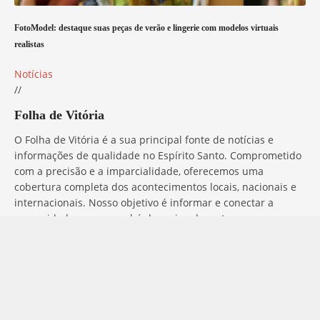
FotoModel: destaque suas peças de verão e lingerie com modelos virtuais
realistas
Notícias
//
Folha de Vitória
O Folha de Vitória é a sua principal fonte de notícias e
informações de qualidade no Espírito Santo. Comprometido
com a precisão e a imparcialidade, oferecemos uma
cobertura completa dos acontecimentos locais, nacionais e
internacionais. Nosso objetivo é informar e conectar a
comunidade com o que há de mais relevante, sempre com
ética e profissionalismo. Fique por dentro do que acontece
no mundo com o Folha de Vitória.
Entre em Contato
Tem alguma dúvida, sugestão ou comentário? No Folha de
Vitória, estamos sempre prontos para ouvir você. Para entrar