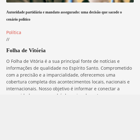
Autoridade partidária e mandato assegurado: uma decisão que sacode o
cenário político
Política
//
Folha de Vitória
O Folha de Vitória é a sua principal fonte de notícias e
informações de qualidade no Espírito Santo. Comprometido
com a precisão e a imparcialidade, oferecemos uma
cobertura completa dos acontecimentos locais, nacionais e
internacionais. Nosso objetivo é informar e conectar a
comunidade com o que há de mais relevante, sempre com
ética e profissionalismo. Fique por dentro do que acontece
no mundo com o Folha de Vitória.
Entre em Contato
Tem alguma dúvida, sugestão ou comentário? No Folha de
Vitória, estamos sempre prontos para ouvir você. Para entrar