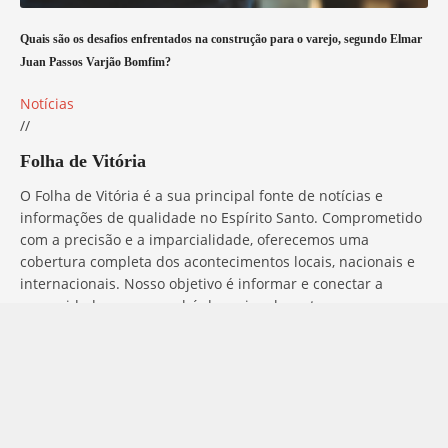
Quais são os desafios enfrentados na construção para o varejo, segundo Elmar
Juan Passos Varjão Bomfim?
Notícias
//
Folha de Vitória
O Folha de Vitória é a sua principal fonte de notícias e
informações de qualidade no Espírito Santo. Comprometido
com a precisão e a imparcialidade, oferecemos uma
cobertura completa dos acontecimentos locais, nacionais e
internacionais. Nosso objetivo é informar e conectar a
comunidade com o que há de mais relevante, sempre com
ética e profissionalismo. Fique por dentro do que acontece
no mundo com o Folha de Vitória.
Entre em Contato
Tem alguma dúvida, sugestão ou comentário? No Folha de
Vitória, estamos sempre prontos para ouvir você. Para entrar