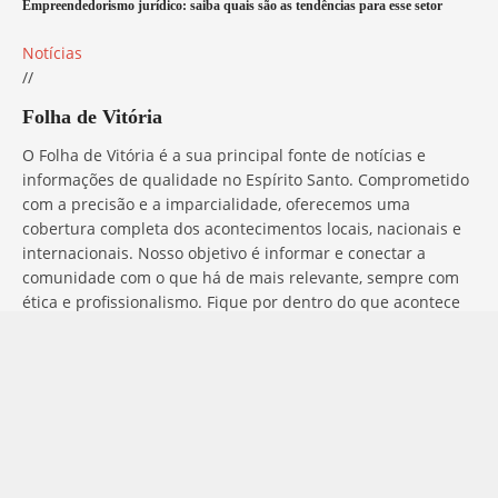
Empreendedorismo jurídico: saiba quais são as tendências para esse setor
Notícias
//
Folha de Vitória
O Folha de Vitória é a sua principal fonte de notícias e
informações de qualidade no Espírito Santo. Comprometido
com a precisão e a imparcialidade, oferecemos uma
cobertura completa dos acontecimentos locais, nacionais e
internacionais. Nosso objetivo é informar e conectar a
comunidade com o que há de mais relevante, sempre com
ética e profissionalismo. Fique por dentro do que acontece
no mundo com o Folha de Vitória.
Entre em Contato
Tem alguma dúvida, sugestão ou comentário? No Folha de
Vitória, estamos sempre prontos para ouvir você. Para entrar
em contato conosco, basta preencher o formulário abaixo ou
utilizar os nossos canais de comunicação: