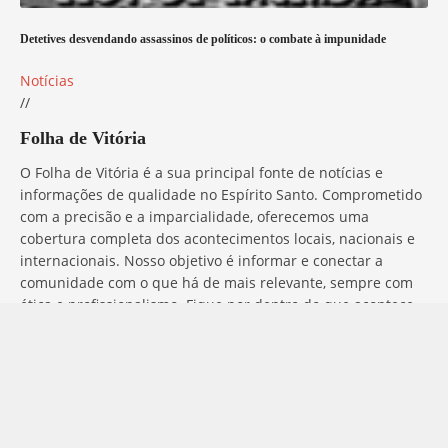
Detetives desvendando assassinos de políticos: o combate à impunidade
Notícias
//
Folha de Vitória
O Folha de Vitória é a sua principal fonte de notícias e
informações de qualidade no Espírito Santo. Comprometido
com a precisão e a imparcialidade, oferecemos uma
cobertura completa dos acontecimentos locais, nacionais e
internacionais. Nosso objetivo é informar e conectar a
comunidade com o que há de mais relevante, sempre com
ética e profissionalismo. Fique por dentro do que acontece
no mundo com o Folha de Vitória.
Entre em Contato
Tem alguma dúvida, sugestão ou comentário? No Folha de
Vitória, estamos sempre prontos para ouvir você. Para entrar
em contato conosco, basta preencher o formulário abaixo ou