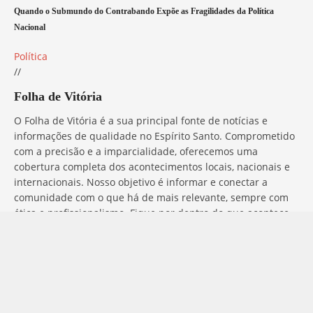
Quando o Submundo do Contrabando Expõe as Fragilidades da Política
Nacional
Política
//
Folha de Vitória
O Folha de Vitória é a sua principal fonte de notícias e
informações de qualidade no Espírito Santo. Comprometido
com a precisão e a imparcialidade, oferecemos uma
cobertura completa dos acontecimentos locais, nacionais e
internacionais. Nosso objetivo é informar e conectar a
comunidade com o que há de mais relevante, sempre com
ética e profissionalismo. Fique por dentro do que acontece
no mundo com o Folha de Vitória.
Entre em Contato
Tem alguma dúvida, sugestão ou comentário? No Folha de
Vitória, estamos sempre prontos para ouvir você. Para entrar
em contato conosco, basta preencher o formulário abaixo ou