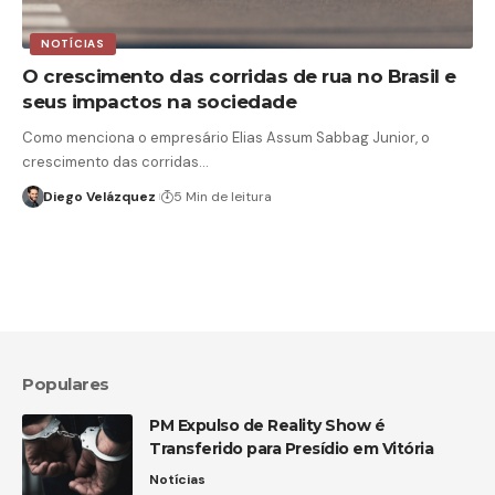
NOTÍCIAS
O crescimento das corridas de rua no Brasil e
seus impactos na sociedade
Como menciona o empresário Elias Assum Sabbag Junior, o
crescimento das corridas…
Diego Velázquez
5 Min de leitura
Populares
PM Expulso de Reality Show é
Transferido para Presídio em Vitória
Notícias