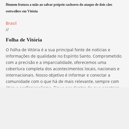
Homem fratura a mão ao salvar próprio cachorro do ataque de dois cães
rottweilers em Vitória
Brasil
//
Folha de Vitória
O Folha de Vitória é a sua principal fonte de notícias e
informações de qualidade no Espírito Santo. Comprometido
com a precisão e a imparcialidade, oferecemos uma
cobertura completa dos acontecimentos locais, nacionais e
internacionais. Nosso objetivo é informar e conectar a
comunidade com o que há de mais relevante, sempre com
ética e profissionalismo. Fique por dentro do que acontece
no mundo com o Folha de Vitória.
Entre em Contato
Tem alguma dúvida, sugestão ou comentário? No Folha de
Vitória, estamos sempre prontos para ouvir você. Para entrar
em contato conosco, basta preencher o formulário abaixo ou