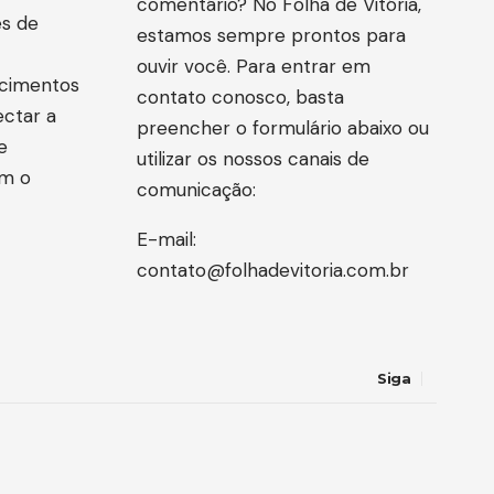
comentário? No Folha de Vitória,
es de
estamos sempre prontos para
ouvir você. Para entrar em
ecimentos
contato conosco, basta
ectar a
preencher o formulário abaixo ou
e
utilizar os nossos canais de
om o
comunicação:
E-mail:
contato@folhadevitoria.com.br
Siga