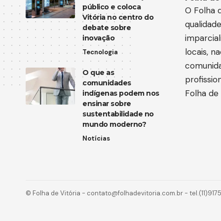
público e coloca
O Folha d
Vitória no centro do
qualidad
debate sobre
imparcia
inovação
locais, n
Tecnologia
comunida
O que as
profissi
comunidades
Folha de 
indígenas podem nos
ensinar sobre
sustentabilidade no
mundo moderno?
Notícias
© Folha de Vitória -
contato@folhadevitoria.com.br
- tel.(11)91