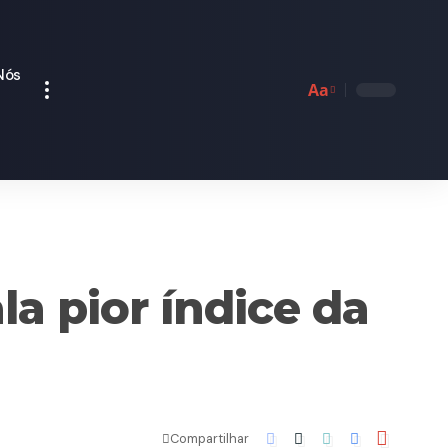
Nós
Aa
Font
Resizer
la pior índice da
Compartilhar