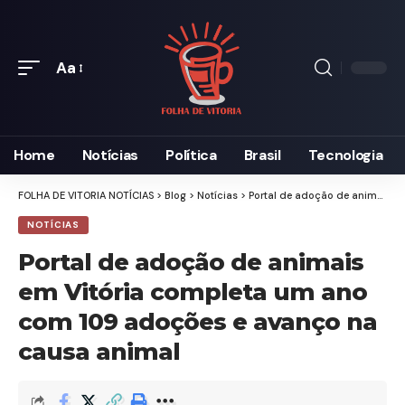
Aa
Font
Resizer
Home
Notícias
Política
Brasil
Tecnologia
FOLHA DE VITORIA NOTÍCIAS
>
Blog
>
Notícias
>
Portal de adoção de animais em Vitória completa um ano com 109 adoções e avanço na causa animal
NOTÍCIAS
Portal de adoção de animais
em Vitória completa um ano
com 109 adoções e avanço na
causa animal