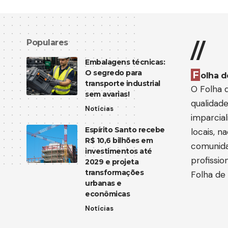
Populares
//
Embalagens técnicas:
O segredo para
F
olha d
transporte industrial
O Folha d
sem avarias!
qualidad
Notícias
imparcia
Espírito Santo recebe
locais, n
R$ 10,6 bilhões em
comunida
investimentos até
profissi
2029 e projeta
transformações
Folha de 
urbanas e
econômicas
Notícias