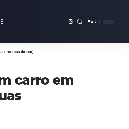
Aa
Font
Resizer
suas necessidades)
om carro em
suas