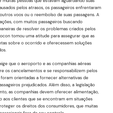
e muitas pessoas que estavam aguardando suas
ausados pelos atrasos, os passageiros enfrentaram
outros voos ou o reembolso de suas passagens. A
mações, com muitos passageiros buscando
maneiras de resolver os problemas criados pelos
rocon tomou uma atitude para assegurar que as
tas sobre o ocorrido e oferecessem soluções
os.
exige que o aeroporto e as companhias aéreas
obre os cancelamentos e se responsabilizem pelos
foram orientadas a fornecer alternativas de
ageiros prejudicados. Além disso, a legislação
nto, as companhias devem oferecer alimentação,
 aos clientes que se encontram em situações
roteger os direitos dos consumidores, que muitas
eracionais fora de seu controle.