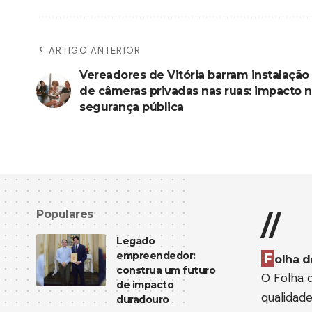
ARTIGO ANTERIOR
Vereadores de Vitória barram instalação
de câmeras privadas nas ruas: impacto 
segurança pública
Populares
//
Legado
empreendedor:
F
olha d
construa um futuro
O Folha d
de impacto
qualidad
duradouro