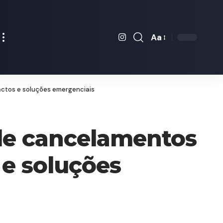
Aa
Font
Resizer
actos e soluções emergenciais
 de cancelamentos
 e soluções