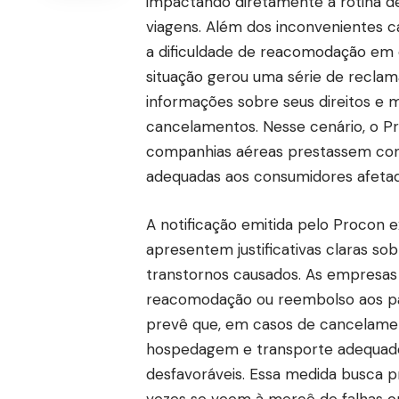
impactando diretamente a rotina d
viagens. Além dos inconvenientes c
a dificuldade de reacomodação em 
situação gerou uma série de recla
informações sobre seus direitos e 
cancelamentos. Nesse cenário, o P
companhias aéreas prestassem con
adequadas aos consumidores afetad
A notificação emitida pelo Procon 
apresentem justificativas claras s
transtornos causados. As empresas 
reacomodação ou reembolso aos pass
prevê que, em casos de cancelame
hospedagem e transporte adequado
desfavoráveis. Essa medida busca p
vezes se veem à mercê de falhas op